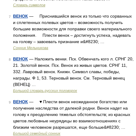
Словарь символов
ВЕНОК
— Приснившийся венок из только что сорванных
7
и сплетенных полевых цветов – возможность получить
большие возможности для поправки своего материального
положения. Плести венок – достигнуть успеха, надевать
на голову – завоевать признание и&#8230; …
Сонник Мельникова
ВЕНОК
— Наложить венки. Пск. Обвенчать кого л. СРНГ 20,
8
21. Золотой венок. Пск. Венок из живых цветов. СРНГ 11,
332. Лавровый венок. Книжн. Символ славы, победы,
награды. Ф 1, 53. Терновый венок. См. Терновый венец
(ВЕНЕЦ) …
Большой словарь русских поговорок
ВЕНОК
— ♥ Плести венок неожиданное богатство или
9
получение наследства от далекой родни. Венок надет на
голову к преодолению тяжелых обстоятельств; из красных
цветов любовные неурядицы во взаимоотношениях с
близким человеком разрешатся, еще больше&#8230; …
Большой семейный сонник