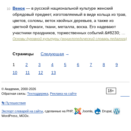
Венок
— в русской национальной культуре женский
10
обрядовый предмет, изготовляемый в виде кольца из трав,
цветов, соломы, веток хвойных деревьев, а также из
цветной бумаги, ткани, металла, воска. Его надевают
участники праздников, торжественных событий.&#8230; …
Основы духовной культуры (энциклопедический словарь педагога)
Страницы
Следующая
→
1
2
3
4
5
6
7
8
9
10
11
12
13
© Академик, 2000-2026
18+
Обратная связь:
Техподдержка
,
Реклама на сайте
👣 Путешествия
Экспорт словарей на сайты
, сделанные на PHP,
Joomla,
Drupal,
WordPress, MODx.