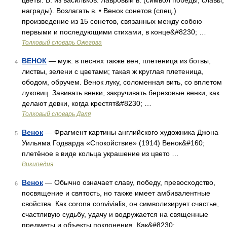
цветы. В. из васильков. Лавровый в. (символ победы, славы,
награды). Возлагать в. • Венок сонетов (спец.)
произведение из 15 сонетов, связанных между собою
первыми и последующими стихами, в конце&#8230; …
Толковый словарь Ожегова
ВЕНОК
— муж. в песнях также вен, плетеница из ботвы,
4
листвы, зелени с цветами; такая ж круглая плетеница,
ободом, обручем. Венок луку, соломенная вить, со вплетом
луковиц. Завивать венки, закручивать березовые венки, как
делают девки, когда крестят&#8230; …
Толковый словарь Даля
Венок
— Фрагмент картины английского художника Джона
5
Уильяма Годварда «Спокойствие» (1914) Венок&#160;
плетёное в виде кольца украшение из цвето …
Википедия
Венок
— Обычно означает славу, победу, превосходство,
6
посвящение и святость, но также имеет амбивалентные
свойства. Как corona convivialis, он символизирует счастье,
счастливую судьбу, удачу и водружается на священные
предметы и объекты поклонения. Как&#8230; …